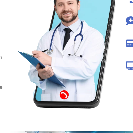
en
ye