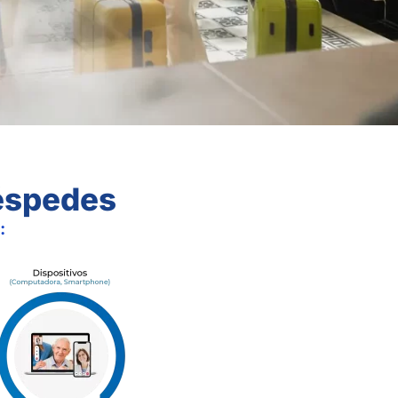
uéspedes
: