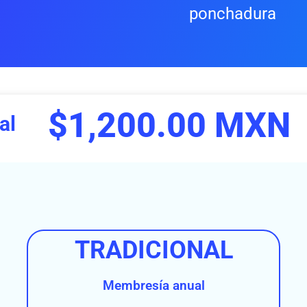
ponchadura
$1,200.00 MXN
al
TRADICIONAL
Membresía anual