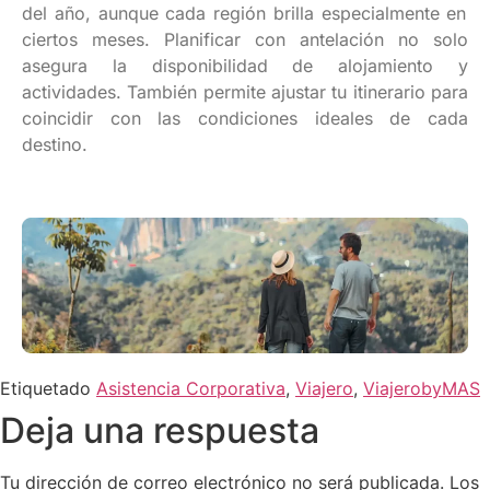
del
año
,
aunque
cada
región
brilla
especialmente
en
ciertos
meses.
Planificar
con
antelación
no solo
asegura
la
disponibilidad
de
alojamiento
y
actividades
. También
permite
ajustar
tu
itinerario
para
coincidir
con las
condiciones
ideales
de
cada
destino
.
Etiquetado
Asistencia Corporativa
,
Viajero
,
ViajerobyMAS
Deja una respuesta
Tu dirección de correo electrónico no será publicada.
Los