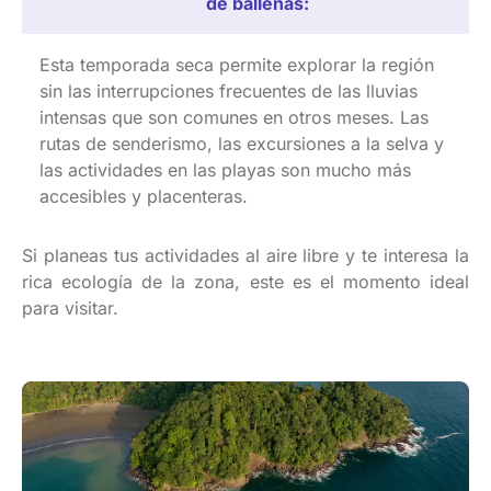
de ballenas:
E
sta
temporada
seca
permite
explorar
la
región
sin las
interrupciones
frecuentes
de las
lluvias
intensas
que son
comunes
en
otros
meses. Las
rutas
de
senderismo
, las
excursiones
a la selva y
las
actividades
en
las playas son
mucho
más
accesibles
y
placenteras
.
Si
planeas
tus
actividades
al
aire
libre y
te
interesa
la
rica
ecología
de la zona,
este
es
el
momento
ideal
para
visitar
.