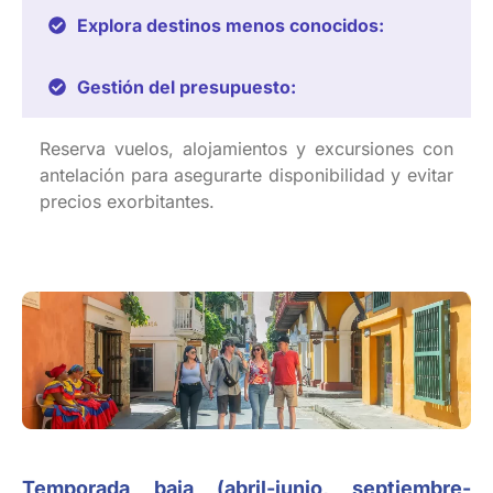
Explora destinos menos conocidos:
Gestión del presupuesto:
Reserva
vuelos
,
alojamientos
y
excursiones
con
antelación
para
asegurarte
disponibilidad
y
evitar
precios
exorbitantes
.
Temporada
baja (
abril-junio
,
septiembre-